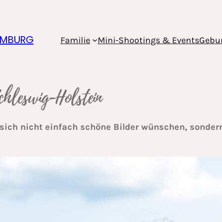
HAMBURG
Familie
Mini-Shootings & Events
Gebur
chleswig-Holstein
 sich nicht einfach schöne Bilder wünschen, sonder